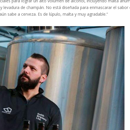
ciales para lograr un alto volumen de alcohol, incluyendo malta ahu
a y levadura de champán. No está diseñada para enmascarar el sabor 
 aún sabe a cerveza. Es de lúpulo, malta y muy agradable.”