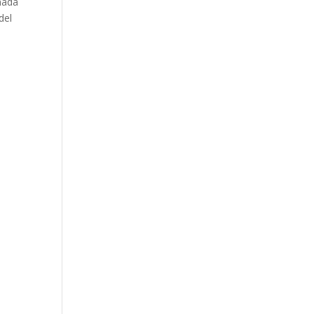
mada
del