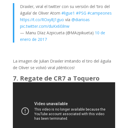
Draxler, viral el twitter con su versión del ‘tiro del
águila’ de Oliver Atom
#ligue1
#PSG
#campeones
https://t.co/ROxy8J1guo
vía
@diarioas
pic.twitter.com/duKx6Eilnw
— Manu Díaz Azpicueta (@MAzpikueta)
10 de
enero de 2017
La imagen de Julian Draxler imitando el tiro del águila
de Oliver se volvió viral ¡idénticos!
7. Regate de CR7 a Toquero