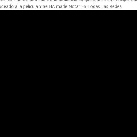
rodeado a la pelicula Y Se HA made Notar ES Todas Las Redes.