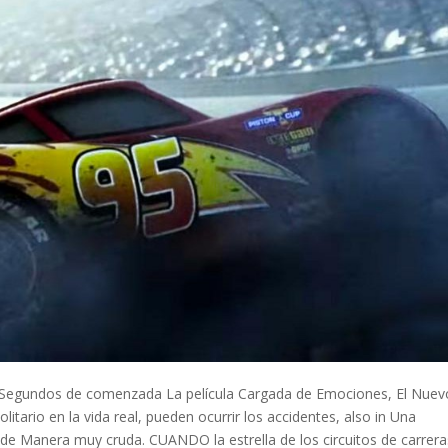
 Segundos de comenzada La película Cargada de Emociones, El Nuev
itario en la vida real, pueden ocurrir los accidentes, also in Una
e Manera muy cruda. CUANDO la estrella de los circuitos de carrera