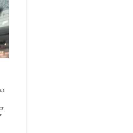
Sus
er
an