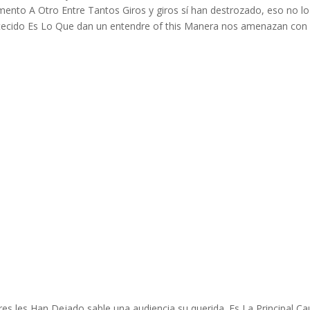
ento A Otro Entre Tantos Giros y giros sí han destrozado, eso no lo
ntecido Es Lo Que dan un entendre of this Manera nos amenazan con
res les Han Dejado sable una audiencia su querida. Es La Principal C